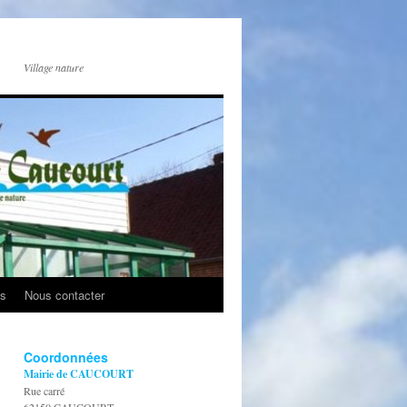
Village nature
os
Nous contacter
Coordonnées
Mairie de CAUCOURT
Rue carré