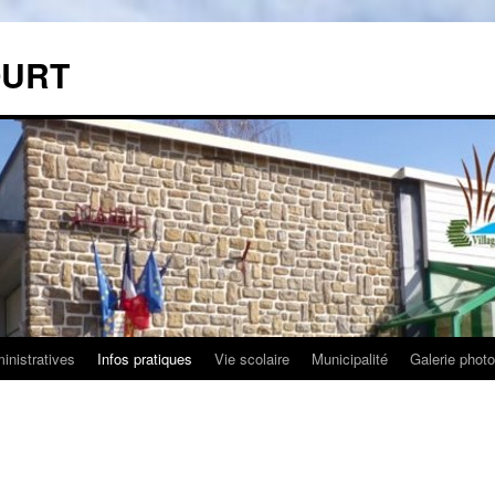
OURT
nistratives
Infos pratiques
Vie scolaire
Municipalité
Galerie phot