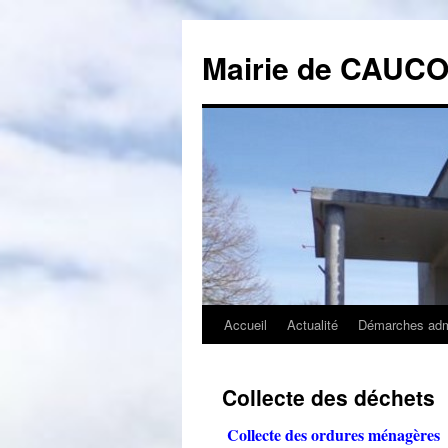
Mairie de CAUC
Accueil
Actualité
Démarches admi
Aller
au
Collecte des déchets
contenu
Collecte des ordures ménagères