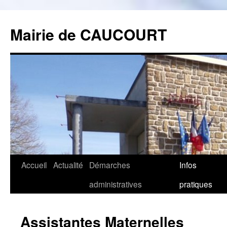
Mairie de CAUCOURT
Accueil
Actualité
Démarches
Infos
Aller
administratives
pratiques
au
contenu
Assistantes Maternelles