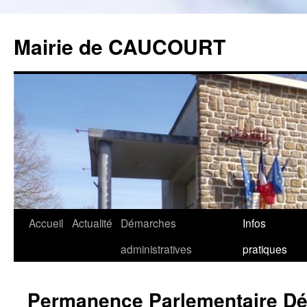
Mairie de CAUCOURT
Accueil
Actualité
Démarches
Infos
Aller
administratives
pratiques
au
contenu
Permanence Parlementaire Dé