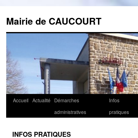
Mairie de CAUCOURT
Accueil
Actualité
Démarches
Infos
Aller
administratives
pratiques
au
contenu
INFOS PRATIQUES