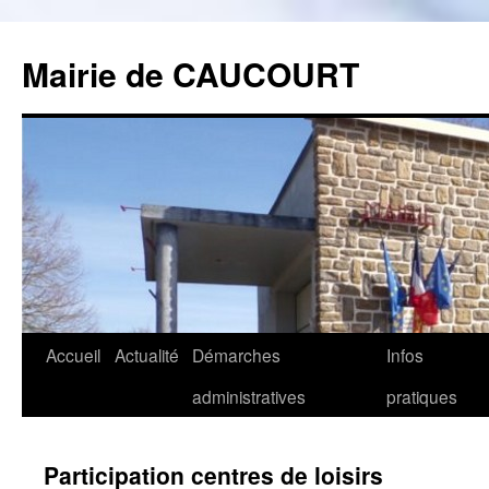
Mairie de CAUCOURT
Accueil
Actualité
Démarches
Infos
Aller
administratives
pratiques
au
contenu
Participation centres de loisirs