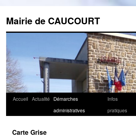
Mairie de CAUCOURT
Accueil
Actualité
Démarches
Infos
Aller
administratives
pratiques
au
contenu
Carte Grise