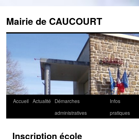
Mairie de CAUCOURT
Accueil
Actualité
Démarches
Infos
Aller
administratives
pratiques
au
contenu
Inscription école