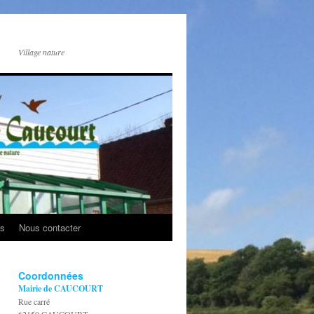
Village nature
os
Nous contacter
Coordonnées
Mairie de CAUCOURT
Rue carré