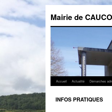
Mairie de CAUC
Accueil
Actualité
Démarches admi
Aller
au
INFOS PRATIQUES
contenu