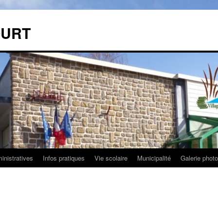
OURT
nistratives
Infos pratiques
Vie scolaire
Municipalité
Galerie phot