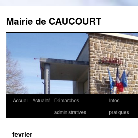
Mairie de CAUCOURT
Accueil
Actualité
Démarches
Infos
Aller
administratives
pratiques
au
contenu
fevrier