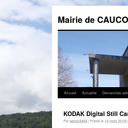
Mairie de CAUC
Accueil
Actualité
Démarches admi
Aller
au
KODAK Digital Still C
contenu
Par
admin4464
|
Publié le
14 mars 2018
|