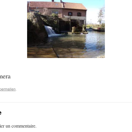
mera
permalien
.
e
ier un commentaire.