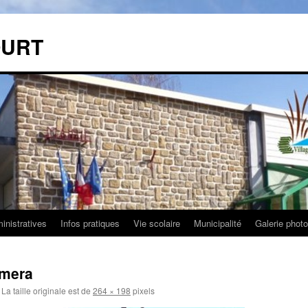
OURT
nistratives
Infos pratiques
Vie scolaire
Municipalité
Galerie phot
amera
La taille originale est de
264 × 198
pixels