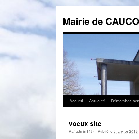
Mairie de CAUC
Accueil
Actualité
Démarches admi
Aller
au
voeux site
contenu
Par
admin4464
|
Publié le
5 janvier 2019