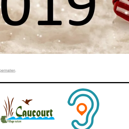
permalien
.