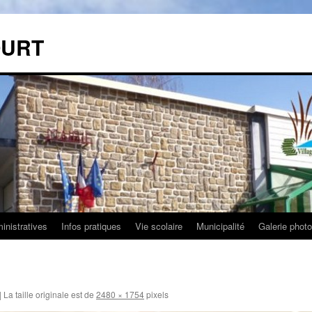
OURT
nistratives
Infos pratiques
Vie scolaire
Municipalité
Galerie phot
|
La taille originale est de
2480 × 1754
pixels