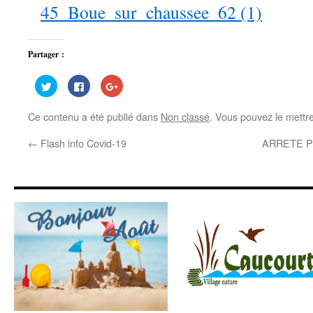
45_Boue_sur_chaussee_62 (1)
Partager :
Cliquez
Cliquez
Cliquez
pour
pour
pour
partager
partager
partager
sur
sur
sur
Ce contenu a été publié dans
Non classé
. Vous pouvez le mettr
Twitter(ouvre
Facebook(ouvre
Google+
dans
dans
(ouvre
une
une
dans
←
Flash info Covid-19
ARRETE 
nouvelle
nouvelle
une
fenêtre)
fenêtre)
nouvelle
fenêtre)