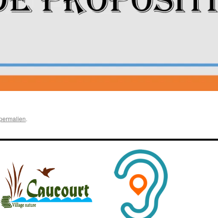
permalien
.