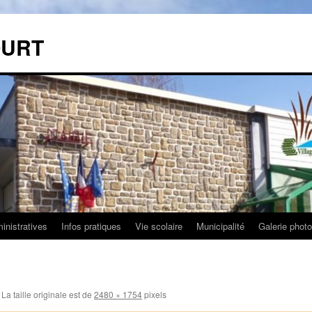
OURT
nistratives
Infos pratiques
Vie scolaire
Municipalité
Galerie phot
La taille originale est de
2480 × 1754
pixels