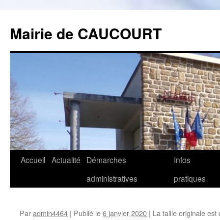
Mairie de CAUCOURT
Accueil
Actualité
Démarches
Infos
Aller
administratives
pratiques
au
contenu
Par
admin4464
|
Publié le
6 janvier 2020
|
La taille originale est