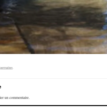
permalien
.
e
ier un commentaire.