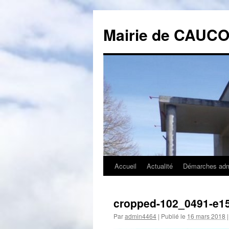
Mairie de CAUC
Accueil
Actualité
Démarches admi
Aller
au
cropped-102_0491-e1
contenu
Par
admin4464
|
Publié le
16 mars 2018
|