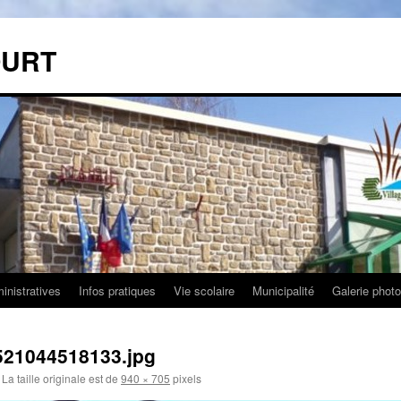
OURT
nistratives
Infos pratiques
Vie scolaire
Municipalité
Galerie phot
521044518133.jpg
La taille originale est de
940 × 705
pixels