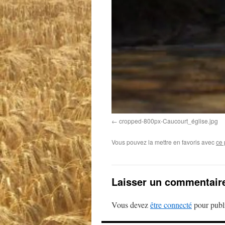
cropped-800px-Caucourt_église.jpg
Vous pouvez la mettre en favoris avec
ce 
Laisser un commentair
Vous devez
être connecté
pour publ