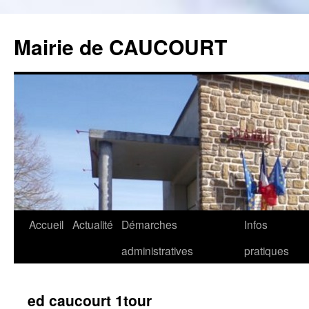
Mairie de CAUCOURT
Accueil
Actualité
Démarches
Infos
Aller
administratives
pratiques
au
contenu
ed caucourt 1tour