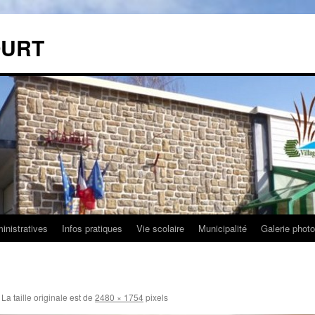
OURT
nistratives
Infos pratiques
Vie scolaire
Municipalité
Galerie phot
La taille originale est de
2480 × 1754
pixels