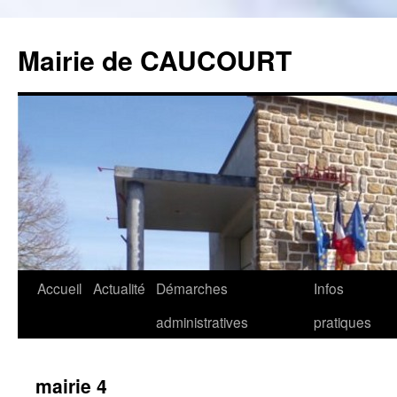
Mairie de CAUCOURT
Accueil
Actualité
Démarches
Infos
Aller
administratives
pratiques
au
contenu
mairie 4