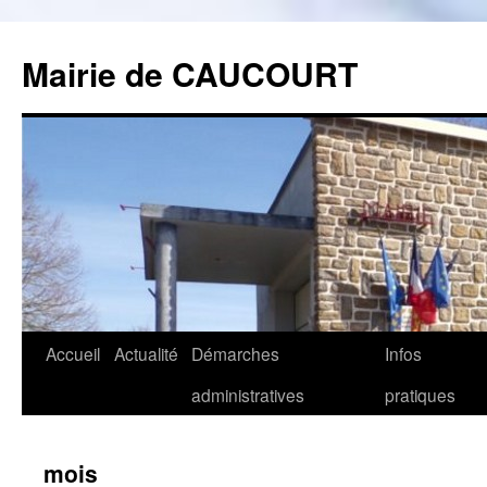
Mairie de CAUCOURT
Accueil
Actualité
Démarches
Infos
Aller
administratives
pratiques
au
contenu
mois