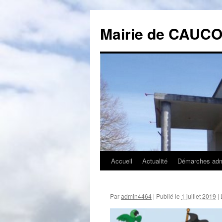
Mairie de CAUC
Accueil
Actualité
Démarches admi
Aller
au
Par
admin4464
|
Publié le
1 juillet 2019
|
L
contenu