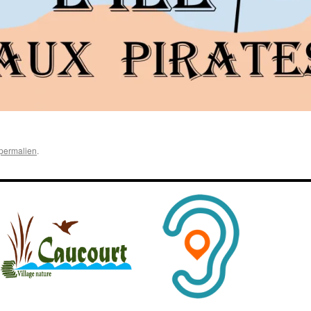
permalien
.