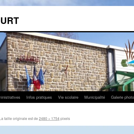
OURT
nistratives
Infos pratiques
Vie scolaire
Municipalité
Galerie phot
a taille originale est de
2480 × 1754
pixels